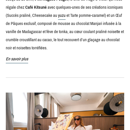
régale chez
Café Kitsuné
avec quelques-unes de ses créations iconiques
(Succès praliné, Cheesecake au
yuzu
et Tarte pomme-caramel) et un Œuf
de Pâques exclusif, composé de mousse au chocolat Manjari infusée à la
vanille de Madagascar et fève de tonka, au cœur coulant praliné noisette et
crumble croustillant au cacao, le tout recouvert d’un glaçage au chocolat
noir et noisettes torréfiées.
En savoir plus