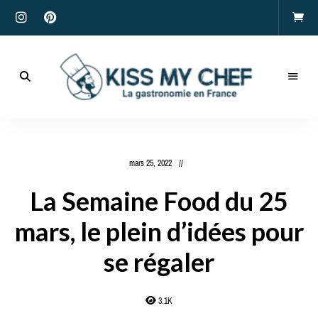
Actualités
gastronomiques
Kiss
et
recettes
My
mars 25, 2022
Chef
La Semaine Food du 25
mars, le plein d’idées pour
se régaler
3.1K