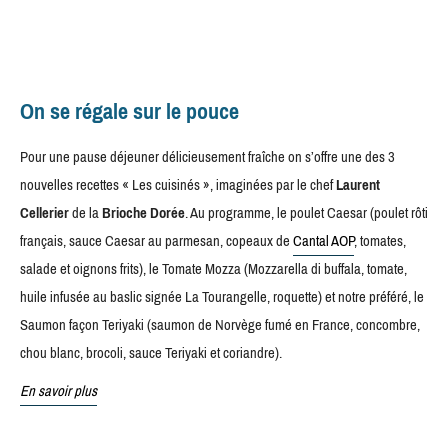
On se régale sur le pouce
Pour une pause déjeuner délicieusement fraîche on s’offre une des 3
nouvelles recettes « Les cuisinés », imaginées par le chef
Laurent
Cellerier
de la
Brioche Dorée
. Au programme, le poulet Caesar (poulet rôti
français, sauce Caesar au parmesan, copeaux de
Cantal AOP
, tomates,
salade et oignons frits), le Tomate Mozza (Mozzarella di buffala, tomate,
huile infusée au baslic signée La Tourangelle, roquette) et notre préféré, le
Saumon façon Teriyaki (saumon de Norvège fumé en France, concombre,
chou blanc, brocoli, sauce Teriyaki et coriandre).
En savoir plus