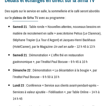
Débats et échanges en direct sur la Sirha TV
Des sujets sur le service en salle, la sommellerie et le café seront abordés
sur le
plateau de Sirha TV
avec au programme :
Samedi 21
: Table ronde « Nouvelles attentes, nouveaux besoins en
matière de recrutement en salle » avec Antoine Petrus (Le Clarence),
Stéphane Trapier (La Tour d’Argent) et Jacques-Henri Backhaus
(HotelCareer), par le Magazine
Un oeil en salle
– 12 h 45 à 13 h
Samedi 21
: Démonstration « L’offre thé en restauration
gastronomique », par l’Institut Paul Bocuse – 9 h 45 à 10 h
Dimanche 22
: Démonstration « La décantation à la bougie », par
l’Institut Paul Bocuse – 9 h 50 à 10 h
Lundi 23
: Conférence « Service aux clients avant-pendant-après –
Services à valeur ajoutée – Fidélisation », par Table Online – 14 h à
14 h 45