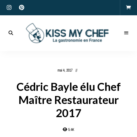
Actualités
gastronomiques
Kiss
et
recettes
My
mai 4, 2017
Chef
Cédric Bayle élu Chef
Maître Restaurateur
2017
5.4K