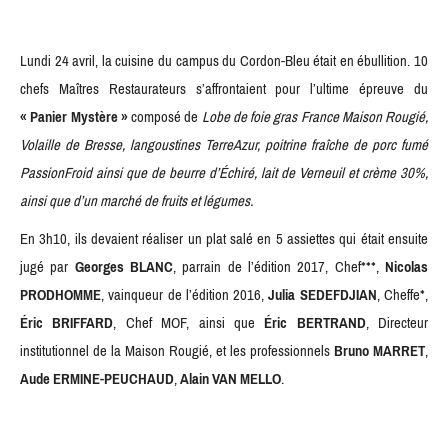
Lundi 24 avril, la cuisine du campus du Cordon-Bleu était en ébullition. 10
chefs Maîtres Restaurateurs s’affrontaient pour l’ultime épreuve du
« Panier Mystère »
composé de
Lobe de foie gras France Maison Rougié,
Volaille de Bresse, langoustines TerreAzur, poitrine fraîche de porc fumé
PassionFroid ainsi que de beurre d’Échiré, lait de Verneuil et crème 30%,
ainsi que d’un marché de fruits et légumes.
En 3h10, ils devaient réaliser un plat salé en 5 assiettes qui était ensuite
jugé par
Georges BLANC
, parrain de l’édition 2017, Chef***,
Nicolas
PRODHOMME
, vainqueur de l’édition 2016,
Julia SEDEFDJIAN
, Cheffe*,
Éric BRIFFARD
, Chef MOF, ainsi que
Éric BERTRAND
, Directeur
institutionnel de la Maison Rougié, et les professionnels
Bruno MARRET
,
Aude ERMINE-PEUCHAUD
,
Alain VAN MELLO
.