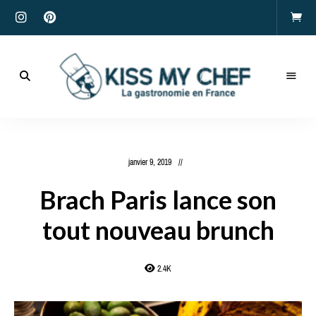
Actualités
gastronomiques
Kiss
et
recettes
My
janvier 9, 2019
Chef
Brach Paris lance son
tout nouveau brunch
2.4K