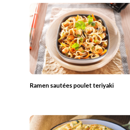
Ramen sautées poulet teriyaki