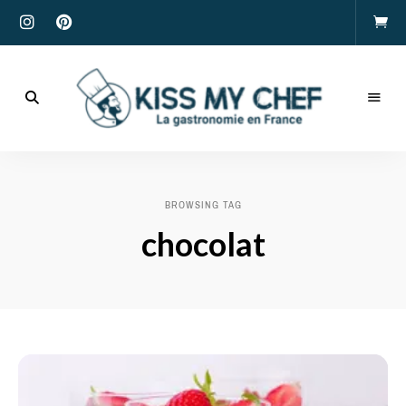
Actualités
gastronomiques
Kiss
et
recettes
My
BROWSING TAG
Chef
chocolat