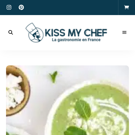
Actualités
gastronomiques
Kiss
et
recettes
My
Chef