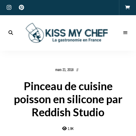
Actualités
gastronomiques
Kiss
et
recettes
My
mars 21, 2018
Chef
Pinceau de cuisine
poisson en silicone par
Reddish Studio
1.9K