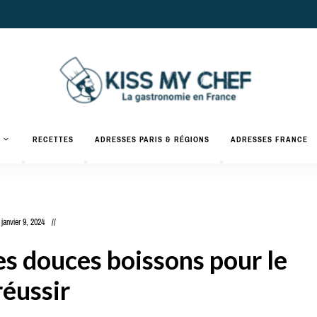
Actualités
gastronomiques
Kiss
RECETTES
ADRESSES PARIS & RÉGIONS
ADRESSES FRANCE
et
recettes
My
Chef
janvier 9, 2024
es douces boissons pour le
réussir