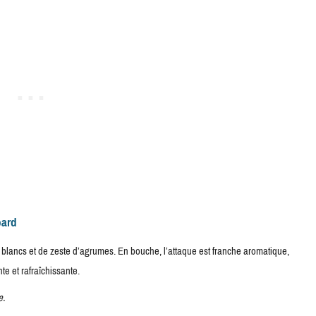
bard
s blancs et de zeste d’agrumes. En bouche, l’attaque est franche aromatique,
te et rafraîchissante.
e.