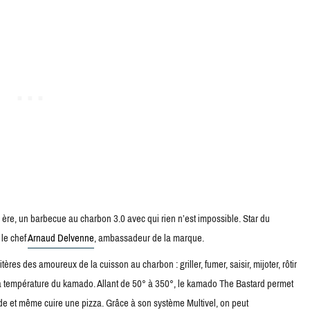
ère, un barbecue au charbon 3.0 avec qui rien n’est impossible. Star du
 le chef
Arnaud Delvenne
, ambassadeur de la marque.
res des amoureux de la cuisson au charbon : griller, fumer, saisir, mijoter, rôtir
nsi la température du kamado. Allant de 50° à 350°, le kamado The Bastard permet
de et même cuire une pizza. Grâce à son système Multivel, on peut