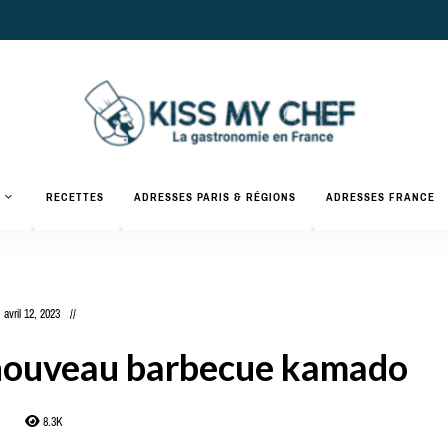
Actualités
gastronomiques
Kiss
RECETTES
ADRESSES PARIS & RÉGIONS
ADRESSES FRANCE
et
recettes
My
Chef
avril 12, 2023
 nouveau barbecue kamado
8.3K