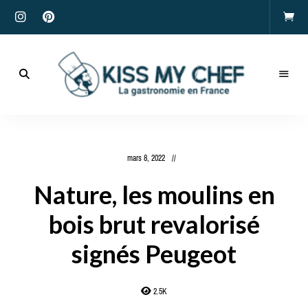
Actualités
gastronomiques
Kiss
et
recettes
My
mars 8, 2022
Chef
Nature, les moulins en
bois brut revalorisé
signés Peugeot
2.5K