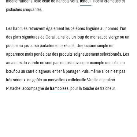
méditerranéens, telle celle de haricots verts,
fenouil
, ricotta crémeuse et
pistaches croquantes.
Les habitués retrouvent également les célèbres linguine au homard, l’un
des plats signatures de Corail, ainsi qu’un loup de mer sauce vierge ou un
poulpe au jus corsé parfaitement exécuté. Une cuisine simple en
apparence mais portée par des produits soigneusement sélectionnés. Les
amateurs de viande ne sont pas en reste avec par exemple une côte de
bœuf ou un carré d’agneau entier à partager. Puis, même si ce n’est pas
très sérieux, on goûte au merveilleux millefeuille Vanille et praliné
Pistache, accompagné de
framboises
, pour la touche de fraîcheur.