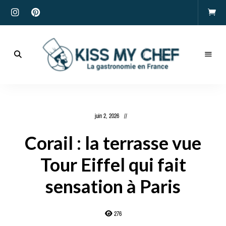
Actualités
gastronomiques
Kiss
et
recettes
My
juin 2, 2026
Chef
Corail : la terrasse vue
Tour Eiffel qui fait
sensation à Paris
276