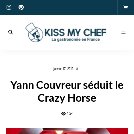
Actualités
gastronomiques
Kiss
et
recettes
My
janvier 17, 2019
Chef
Yann Couvreur séduit le
Crazy Horse
3.3K