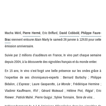
Macha Méril,
Pierre Hermé
, Eric Briffard,
David Cobbold
,
Philippe Faure-
Brac
viennent entourer Alain Marty le samedi 26 janvier à 12h30 pour cette
émission anniversaire.
Suivie par 2 millions d’auditeurs en France, In vino part chaque semaine
depuis 2004, à la découverte des vignobles français et du monde entier.
En 15 ans, In vino s’est forgé une belle présence sur les ondes grâce à
l’expertise de ses chroniqueurs-experts : Bernard Burtschy ; Philippe
Bidalon,
L’Express
; Laure Gasparotto,
Le Monde
; Frédérique Hermine ;
Vladimir Kauffmann,
RVI
; Gérard Muteaud ; Hélène Piot,
Régal
; Eric
Riewer ; Patrick Mahé ; Pierre Guigui ; Sylvie Tonnaire,
Terre de vins
…