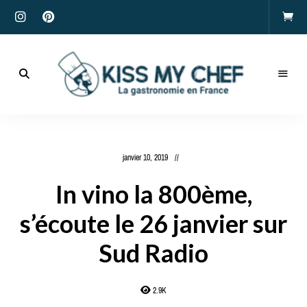
Actualités
gastronomiques
Kiss
et
recettes
My
janvier 10, 2019
Chef
In vino la 800ème,
s’écoute le 26 janvier sur
Sud Radio
2.9K