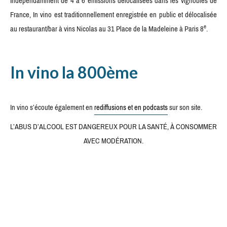
Indépendamment de 4 à 6 émissions délocalisées dans les vignobles de
France, In vino est traditionnellement enregistrée en public et délocalisée
e
au restaurant/bar à vins Nicolas au 31 Place de la Madeleine à Paris 8
.
In vino la 800ème
In vino s’écoute également en
rediffusions et en podcasts
sur son site.
L’ABUS D’ALCOOL EST DANGEREUX POUR LA SANTÉ, À CONSOMMER
AVEC MODÉRATION.