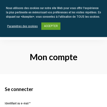
Nous utilisons des cookies sur notre site Web pour vous offrir l'expérience
la plus pertinente en mémorisant vos préférences et les visites répétées. En
cliquant sur «Accepter», vous consentez à l'utilisation de TOUS les cookies.
Paramètres des cookies
ACCEPTER
Actualités
gastronomiques
Kiss
et
recettes
My
Mon compte
Chef
Se connecter
Obligatoire
Identifiant ou e-mail
*