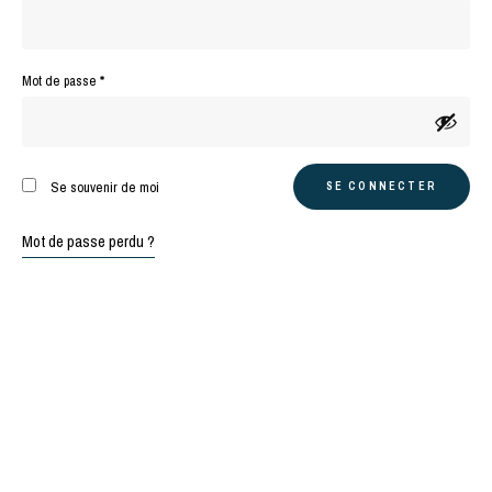
Obligatoire
Mot de passe
*
A
Se souvenir de moi
SE CONNECTER
l
t
Mot de passe perdu ?
e
r
n
a
t
i
v
e