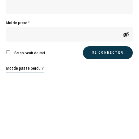
Obligatoire
Mot de passe
*
A
Se souvenir de moi
SE CONNECTER
l
t
Mot de passe perdu ?
e
r
n
a
t
i
v
e