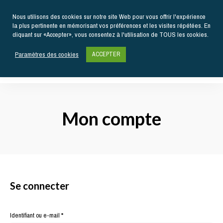
Nous utilisons des cookies sur notre site Web pour vous offrir l'expérience
la plus pertinente en mémorisant vos préférences et les visites répétées. En
cliquant sur «Accepter», vous consentez à l'utilisation de TOUS les cookies.
Paramètres des cookies
ACCEPTER
Actualités
gastronomiques
Kiss
et
recettes
My
Mon compte
Chef
Se connecter
Obligatoire
Identifiant ou e-mail
*