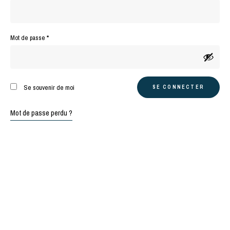
Obligatoire
Mot de passe
*
A
Se souvenir de moi
SE CONNECTER
l
t
Mot de passe perdu ?
e
r
n
a
t
i
v
e