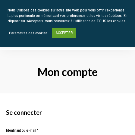
Nous utilisons des cookies sur notre site Web pour vous offrir l'expérience
la plus pertinente en mémorisant vos préférences et les visites répétées. En
cliquant sur «Accepter», vous consentez à l'utilisation de TOUS les cookies.
Paramètres des cookies
ACCEPTER
Actualités
gastronomiques
Kiss
et
recettes
My
Mon compte
Chef
Se connecter
Obligatoire
Identifiant ou e-mail
*