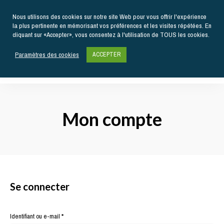
Nous utilisons des cookies sur notre site Web pour vous offrir l'expérience
la plus pertinente en mémorisant vos préférences et les visites répétées. En
cliquant sur «Accepter», vous consentez à l'utilisation de TOUS les cookies.
Paramètres des cookies
ACCEPTER
Actualités
gastronomiques
Kiss
et
recettes
My
Mon compte
Chef
Se connecter
Obligatoire
Identifiant ou e-mail
*