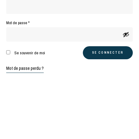
Obligatoire
Mot de passe
*
A
Se souvenir de moi
SE CONNECTER
l
t
Mot de passe perdu ?
e
r
n
a
t
i
v
e