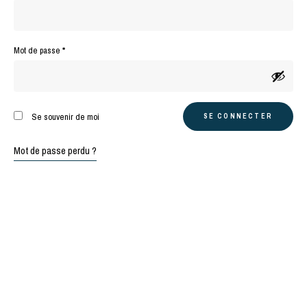
Obligatoire
Mot de passe
*
A
Se souvenir de moi
SE CONNECTER
l
t
Mot de passe perdu ?
e
r
n
a
t
i
v
e