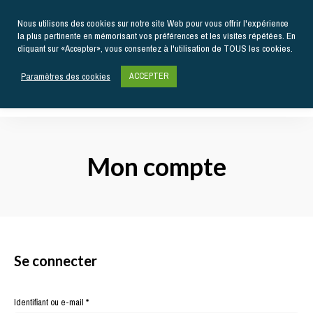
Nous utilisons des cookies sur notre site Web pour vous offrir l'expérience
la plus pertinente en mémorisant vos préférences et les visites répétées. En
cliquant sur «Accepter», vous consentez à l'utilisation de TOUS les cookies.
Paramètres des cookies
ACCEPTER
Actualités
gastronomiques
Kiss
et
recettes
My
Mon compte
Chef
Se connecter
Obligatoire
Identifiant ou e-mail
*